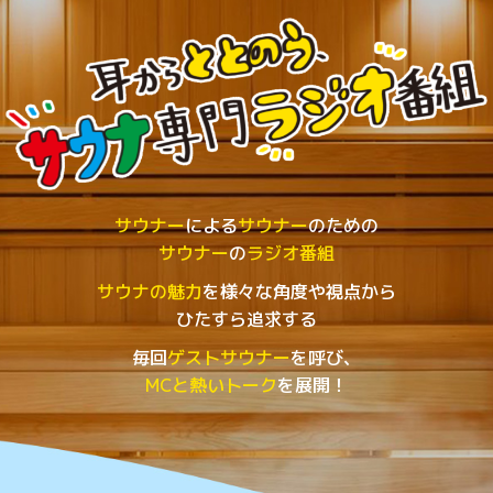
サウナー
による
サウナー
のための
サウナー
の
ラジオ番組
サウナの魅力
を様々な角度や視点から
ひたすら追求する
毎回
ゲストサウナー
を呼び、
MCと熱いトーク
を展開！