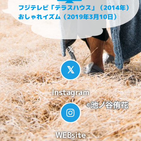
𝕏
Instagram
WEBsite