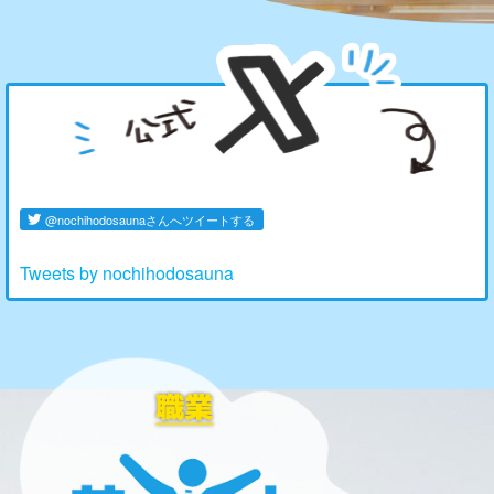
Tweets by nochihodosauna